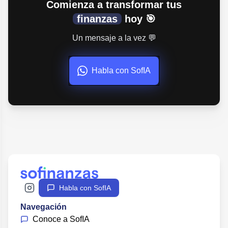
Comienza a transformar tus
finanzas
hoy 🎯
Un mensaje a la vez 💬
Habla con SofIA
Habla con SofIA
Navegación
Conoce a SofIA