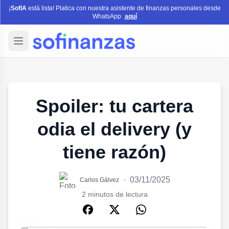
¡
SofIA
está lista! Platica con nuestra asistente de finanzas personales desde
WhatsApp
aquí
Spoiler: tu cartera
odia el delivery (y
tiene razón)
·
03/11/2025
Carlos Gálvez
2 minutos de lectura